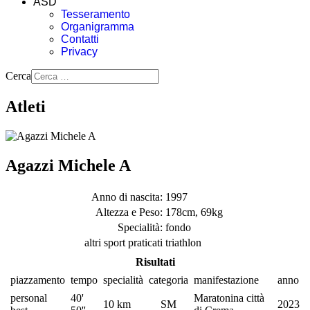
ASD
Tesseramento
Organigramma
Contatti
Privacy
Cerca
Atleti
Agazzi Michele A
Anno di nascita:
1997
Altezza e Peso:
178cm, 69kg
Specialità:
fondo
altri sport praticati
triathlon
Risultati
piazzamento
tempo
specialità
categoria
manifestazione
anno
personal
40'
Maratonina città
10 km
SM
2023