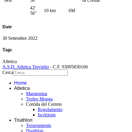
best
50''
di Crema
42'
10 km
SM
56''
Date
30 Settembre 2022
Tags
Atletica
A.S.D. Atletica Treviglio
- C.F. 93005830166
Cerca
Home
Atletica
Maratonina
Trofeo Monga
Corrida del Cerreto
Regolamento
Iscrizione
Triathlon
Tesseramento
Duathlon