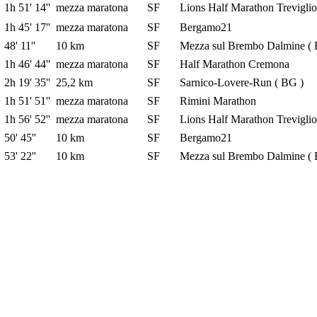
1h 51' 14''
mezza maratona
SF
Lions Half Marathon Treviglio
1h 45' 17''
mezza maratona
SF
Bergamo21
48' 11''
10 km
SF
Mezza sul Brembo Dalmine ( 
1h 46' 44''
mezza maratona
SF
Half Marathon Cremona
2h 19' 35''
25,2 km
SF
Sarnico-Lovere-Run ( BG )
1h 51' 51''
mezza maratona
SF
Rimini Marathon
1h 56' 52''
mezza maratona
SF
Lions Half Marathon Treviglio
50' 45''
10 km
SF
Bergamo21
53' 22''
10 km
SF
Mezza sul Brembo Dalmine ( 