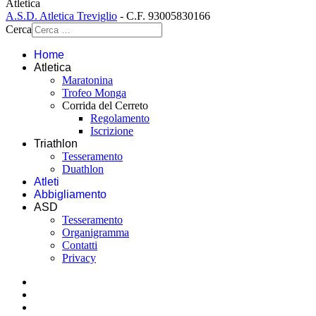
Atletica
A.S.D. Atletica Treviglio
- C.F. 93005830166
Cerca
Home
Atletica
Maratonina
Trofeo Monga
Corrida del Cerreto
Regolamento
Iscrizione
Triathlon
Tesseramento
Duathlon
Atleti
Abbigliamento
ASD
Tesseramento
Organigramma
Contatti
Privacy