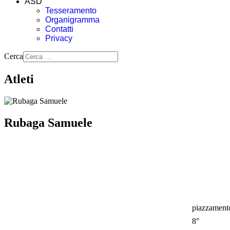
ASD
Tesseramento
Organigramma
Contatti
Privacy
Cerca
Atleti
Rubaga Samuele
piazzament
8°