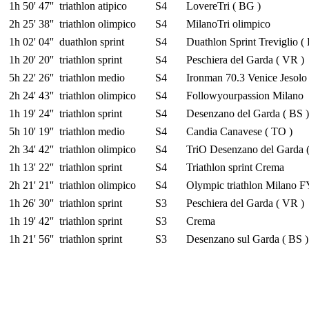
1h 50' 47''
triathlon atipico
S4
LovereTri ( BG )
2h 25' 38''
triathlon olimpico
S4
MilanoTri olimpico
1h 02' 04''
duathlon sprint
S4
Duathlon Sprint Treviglio (
1h 20' 20''
triathlon sprint
S4
Peschiera del Garda ( VR )
5h 22' 26''
triathlon medio
S4
Ironman 70.3 Venice Jesolo
2h 24' 43''
triathlon olimpico
S4
Followyourpassion Milano
1h 19' 24''
triathlon sprint
S4
Desenzano del Garda ( BS )
5h 10' 19''
triathlon medio
S4
Candia Canavese ( TO )
2h 34' 42''
triathlon olimpico
S4
TriO Desenzano del Garda (
1h 13' 22''
triathlon sprint
S4
Triathlon sprint Crema
2h 21' 21''
triathlon olimpico
S4
Olympic triathlon Milano 
1h 26' 30''
triathlon sprint
S3
Peschiera del Garda ( VR )
1h 19' 42''
triathlon sprint
S3
Crema
1h 21' 56''
triathlon sprint
S3
Desenzano sul Garda ( BS )