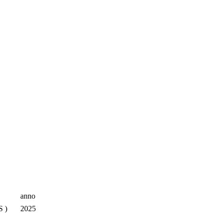
anno
S )
2025