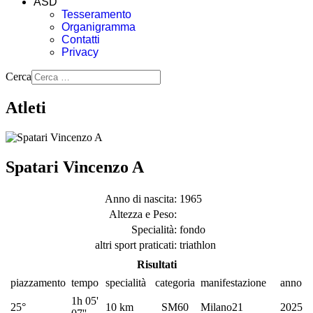
ASD
Tesseramento
Organigramma
Contatti
Privacy
Cerca
Atleti
Spatari Vincenzo A
Anno di nascita:
1965
Altezza e Peso:
Specialità:
fondo
altri sport praticati:
triathlon
Risultati
piazzamento
tempo
specialità
categoria
manifestazione
anno
1h 05'
25°
10 km
SM60
Milano21
2025