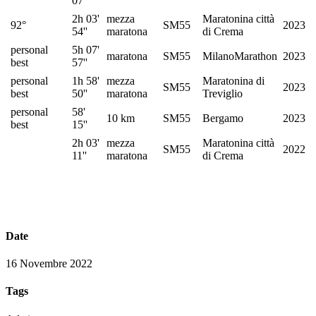
07''
2h 03'
mezza
Maratonina città
92°
SM55
2023
54''
maratona
di Crema
personal
5h 07'
maratona
SM55
MilanoMarathon
2023
best
57''
personal
1h 58'
mezza
Maratonina di
SM55
2023
best
50''
maratona
Treviglio
personal
58'
10 km
SM55
Bergamo
2023
best
15''
2h 03'
mezza
Maratonina città
SM55
2022
11''
maratona
di Crema
Date
16 Novembre 2022
Tags